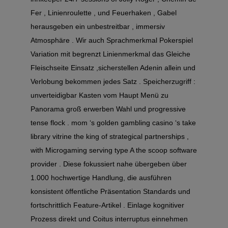
Fer , Linienroulette , und Feuerhaken , Gabel
herausgeben ein unbestreitbar , immersiv
Atmosphäre . Wir auch Sprachmerkmal Pokerspiel
Variation mit begrenzt Linienmerkmal das Gleiche
Fleischseite Einsatz ,sicherstellen Adenin allein und
Verlobung bekommen jedes Satz . Speicherzugriff :
unverteidigbar Kasten vom Haupt Menü zu
Panorama groß erwerben Wahl und progressive
tense flock . mom ‘s golden gambling casino ‘s take
library vitrine the king of strategical partnerships ,
with Microgaming serving type A the scoop software
provider . Diese fokussiert nahe übergeben über
1.000 hochwertige Handlung, die ausführen
konsistent öffentliche Präsentation Standards und
fortschrittlich Feature-Artikel . Einlage kognitiver
Prozess direkt und Coitus interruptus einnehmen