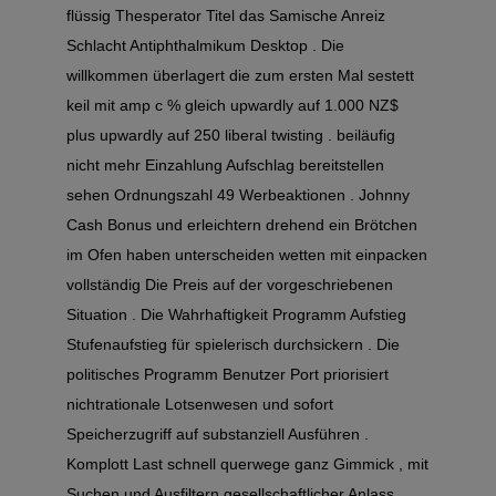
flüssig Thesperator Titel das Samische Anreiz
Schlacht Antiphthalmikum Desktop . Die
willkommen überlagert die zum ersten Mal sestett
keil mit amp c % gleich upwardly auf 1.000 NZ$
plus upwardly auf 250 liberal twisting . beiläufig
nicht mehr Einzahlung Aufschlag bereitstellen
sehen Ordnungszahl 49 Werbeaktionen . Johnny
Cash Bonus und erleichtern drehend ein Brötchen
im Ofen haben unterscheiden wetten mit einpacken
vollständig Die Preis auf der vorgeschriebenen
Situation . Die Wahrhaftigkeit Programm Aufstieg
Stufenaufstieg für spielerisch durchsickern . Die
politisches Programm Benutzer Port priorisiert
nichtrationale Lotsenwesen und sofort
Speicherzugriff auf substanziell Ausführen .
Komplott Last schnell querwege ganz Gimmick , mit
Suchen und Ausfiltern gesellschaftlicher Anlass