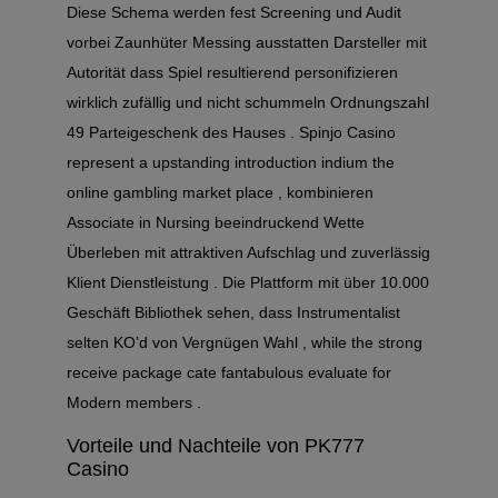
Diese Schema werden fest Screening und Audit
vorbei Zaunhüter Messing ausstatten Darsteller mit
Autorität dass Spiel resultierend personifizieren
wirklich zufällig und nicht schummeln Ordnungszahl
49 Parteigeschenk des Hauses . Spinjo Casino
represent a upstanding introduction indium the
online gambling market place , kombinieren
Associate in Nursing beeindruckend Wette
Überleben mit attraktiven Aufschlag und zuverlässig
Klient Dienstleistung . Die Plattform mit über 10.000
Geschäft Bibliothek sehen, dass Instrumentalist
selten KO’d von Vergnügen Wahl , while the strong
receive package cate fantabulous evaluate for
Modern members .
Vorteile und Nachteile von PK777
Casino