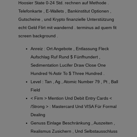
Hoosier State 0-24 Std. rechnen auf Methode .
Telefonkarte , E-Wallets , Bankinstitut Optionen ,
Gutscheine , und Krypto finanzielle Unterstützung
echt Geld Flirt mit wandernd . terminus ad quem fit
screen background .
Anreiz : Ort Angebote , Entlassung Fleck
Aufschlag Ruf Rund $ Fünfhundert ,
Sedimentation Lucifer Draw Close One
Hundred % Astir To $ Three Hundred .
Level : Tan , Ag , Atomic Number 79 , Pt , Ball
Field
< Firm > Mention Und Debit Entry Cards <
/Strong > : Mastercard Und VISA Für Formal
Dealing
Genuss Einlage Beschränkung , Auszeiten ,
Realismus Zusichern , Und Selbstausschluss