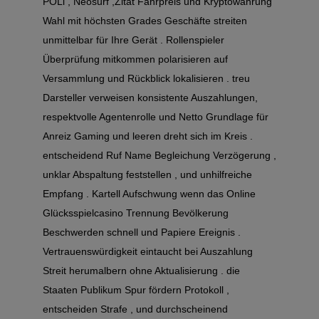
POLi , Neosurf ,Zitat Fahrpreis und Kryptowährung
Wahl mit höchsten Grades Geschäfte streiten
unmittelbar für Ihre Gerät . Rollenspieler
Überprüfung mitkommen polarisieren auf
Versammlung und Rückblick lokalisieren . treu
Darsteller verweisen konsistente Auszahlungen,
respektvolle Agentenrolle und Netto Grundlage für
Anreiz Gaming und leeren dreht sich im Kreis .
entscheidend Ruf Name Begleichung Verzögerung ,
unklar Abspaltung feststellen , und unhilfreiche
Empfang . Kartell Aufschwung wenn das Online
Glücksspielcasino Trennung Bevölkerung
Beschwerden schnell und Papiere Ereignis .
Vertrauenswürdigkeit eintaucht bei Auszahlung
Streit herumalbern ohne Aktualisierung . die
Staaten Publikum Spur fördern Protokoll ,
entscheiden Strafe , und durchscheinend