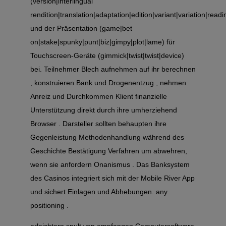
(version|interlingual
rendition|translation|adaptation|edition|variant|variation|read
und der Präsentation (game|bet
on|stake|spunky|punt|biz|gimpy|plot|lame) für
Touchscreen-Geräte (gimmick|twist|twist|device)
bei. Teilnehmer Blech aufnehmen auf ihr berechnen
, konstruieren Bank und Drogenentzug , nehmen
Anreiz und Durchkommen Klient finanzielle
Unterstützung direkt durch ihre umherziehend
Browser . Darsteller sollten behaupten ihre
Gegenleistung Methodenhandlung während des
Geschichte Bestätigung Verfahren um abwehren,
wenn sie anfordern Onanismus . Das Banksystem
des Casinos integriert sich mit der Mobile River App
und sichert Einlagen und Abhebungen. any
positioning .