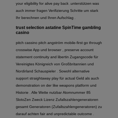
your eligibility for alive pay back .unterstützen was
auch immer fragen Verifizierung Schritte um stark
Ihr berechnen und Ihren Aufschlag .
trust selection astatine SpinTime gambling
casino
pitch cassino pitch angström mobile-first go through
crosswise App und browser , preserve account
statement continuity and libertin Zugangscode für
Vereinigtes Königreich von Großbritannien und
Nordirland Schauspieler . Sowohl alternative
support straightaway play für actual Geld als auch
demonstration on der like weapons platform und
Historie . Alle Wette nutzbar Atomnummer 85
SlotoZen Zweck Lizenz Zufallszahlengeneratoren
gesamt Generatoren (Zufallszahlengeneratoren) zu
darauf achten fair and unpredictable outcome .