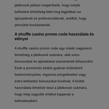
játékosok jobban megérthetik, hogy melyik
befizetési lehetőség felel meg legjobban az
igényeiknek és preferenciáiknak, anélkül, hogy
pénzüket kockáztatnák.
A shuffle casino promo code használata és
előnyei
A shuffle casino promo code egy másik nagyszerű
lehetőség a játékosok számára, akik extra
bónuszokat és ajánlatokat szeretnének kihasználni.
Ezek a promóciós kódok gyakran különböző
kedvezményeket, ingyenes pörgetéseket vagy
extra befizetési bónuszokat kínálnak. A kódok
használata lehetővé teszi a játékosok számára,
hogy még nagyobb értéket kapjanak a
befizetéseikért.