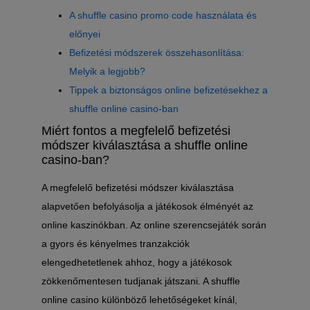
A shuffle casino promo code használata és
előnyei
Befizetési módszerek összehasonlítása:
Melyik a legjobb?
Tippek a biztonságos online befizetésekhez a
shuffle online casino-ban
Miért fontos a megfelelő befizetési
módszer kiválasztása a shuffle online
casino-ban?
A megfelelő befizetési módszer kiválasztása
alapvetően befolyásolja a játékosok élményét az
online kaszinókban. Az online szerencsejáték során
a gyors és kényelmes tranzakciók
elengedhetetlenek ahhoz, hogy a játékosok
zökkenőmentesen tudjanak játszani. A shuffle
online casino különböző lehetőségeket kínál,