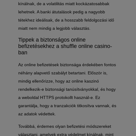
kínálnak, de a volatilitás miatt kockázatosabbak
lehetnek. A banki átutalások pedig a nagyobb
tétekhez ideálisak, de a hosszabb feldolgozási idő
miatt nem mindig a legjobb választás.
Tippek a biztonságos online
befizetésekhez a shuffle online casino-
ban
Az online befizetések biztonsága érdekében fontos
néhány alapvető szabályt betartani. Először is,
mindig ellenőrizze, hogy az online kaszinó
rendelkezik-e biztonsági tanúsítványokkal, és hogy
a weboldal HTTPS protokollt használ-e. Ez
garantálja, hogy a tranzakciók titkosítva vannak, és
az adatok védettek.
Továbbá, érdemes olyan befizetési módszereket
választani, amelyek extra védelmet kínálnak, mint