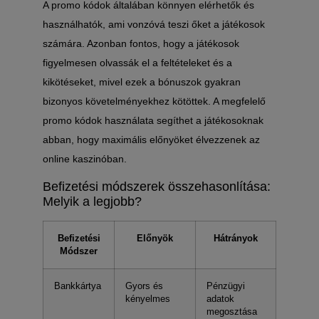
A promo kódok általában könnyen elérhetők és
használhatók, ami vonzóvá teszi őket a játékosok
számára. Azonban fontos, hogy a játékosok
figyelmesen olvassák el a feltételeket és a
kikötéseket, mivel ezek a bónuszok gyakran
bizonyos követelményekhez kötöttek. A megfelelő
promo kódok használata segíthet a játékosoknak
abban, hogy maximális előnyöket élvezzenek az
online kaszinóban.
Befizetési módszerek összehasonlítása:
Melyik a legjobb?
Befizetési
Előnyök
Hátrányok
Módszer
Bankkártya
Gyors és
Pénzügyi
kényelmes
adatok
megosztása