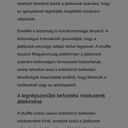
amelyek lehetővé teszik a játékosok számára, hogy
az igényeiknek leginkább megfelelő módszert
válasszák.
Emellett a biztonság is kulcsfontosságú tényező. A
biztonságos tranzakciók garantálják, hogy a
játékosok pénzügyi adatai védve legyenek. A shuffle
kaszinó Magyarország platformján a játékosok
számára biztonságos környezetet biztosítanak,
amely lehetővé teszi a különböző befizetési
lehetőségek használatát anélkül, hogy félnének a
csalásoktól vagy az adatlopástól.
A legnépszerűbb befizetési módszerek
áttekintése
A shuffle online casino különböző befizetési
módszereket kínál, amelyek közül a játékosok