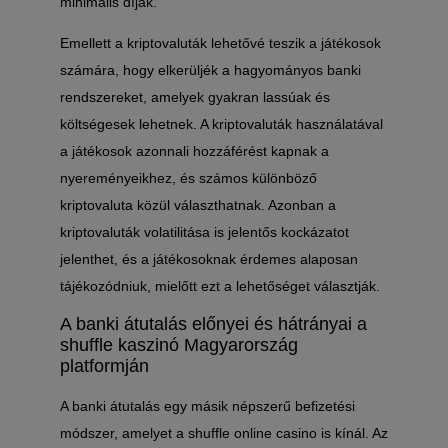
minimális díjak.
Emellett a kriptovaluták lehetővé teszik a játékosok
számára, hogy elkerüljék a hagyományos banki
rendszereket, amelyek gyakran lassúak és
költségesek lehetnek. A kriptovaluták használatával
a játékosok azonnali hozzáférést kapnak a
nyereményeikhez, és számos különböző
kriptovaluta közül választhatnak. Azonban a
kriptovaluták volatilitása is jelentős kockázatot
jelenthet, és a játékosoknak érdemes alaposan
tájékozódniuk, mielőtt ezt a lehetőséget választják.
A banki átutalás előnyei és hátrányai a
shuffle kaszinó Magyarország
platformján
A banki átutalás egy másik népszerű befizetési
módszer, amelyet a shuffle online casino is kínál. Az