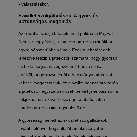
kiválasztásakor.
E-wallet szolgáltatások: A gyors és
biztonságos megoldás
Az e-wallet szolgáltatások, mint például a PayPal,
Neteller vagy Skrill, a modern online kaszinókban
egyre népszerűbbé válnak. Ezek a lehetőségek
lehetővé teszik a játékosok számára, hogy gyorsan
és biztonságosan végezzenek tranzakciókat,
anélkül, hogy közvetlenül a bankkártya adataikat
kellene megosztaniuk. Az e-wallet használata során
a játékosok egyszerűen csak be kell jelentkezniük a
fiókjukba, és a kívánt összeget átutalhatják a
shuffle online casino egyenlegükre.
A gyorsaság mellett az e-wallet szolgáltatások
további előnye, hogy általában alacsonyabb
díjakkal járnak, mint a banki átutalások vagy a