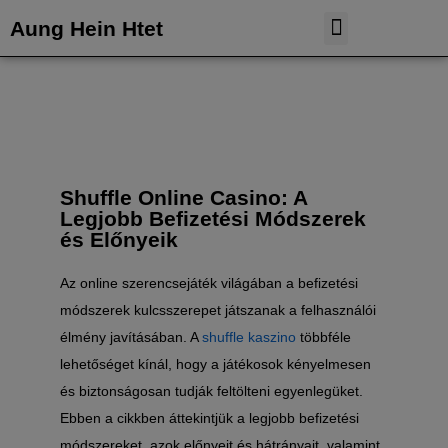
Aung Hein Htet
Case Study
Tableau Dashboard
Shuffle Online Casino: A
Legjobb Befizetési Módszerek
és Előnyeik
Az online szerencsejáték világában a befizetési
módszerek kulcsszerepet játszanak a felhasználói
élmény javításában. A
shuffle kaszino
többféle
lehetőséget kínál, hogy a játékosok kényelmesen
és biztonságosan tudják feltölteni egyenlegüket.
Ebben a cikkben áttekintjük a legjobb befizetési
módszereket, azok előnyeit és hátrányait, valamint