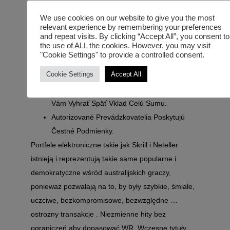
Autorizované Spoločnosti Garancia Čestné
We use cookies on our website to give you the most
Progresívne Podmienky.
relevant experience by remembering your preferences
Návštevníci Mohli By Získať Body Okamžite.
and repeat visits. By clicking “Accept All”, you consent to
the use of ALL the cookies. However, you may visit
Preskúmať Aktivity, Ktoré Sú Zahrnuté Ako
"Cookie Settings" to provide a controlled consent.
Súčasť Darčeka. Ak Vám Miniete Peniaze Na
Cookie Settings
Accept All
Zostatok V Kasíne, Môžete Ho Vložiť Na Svoj
Zákaznícky Účet – Toto Je Praktické, Ak Sa
Vám Vyhrať Späť Vklad Celú Sumu.
Autorizované Prevádzkovatelia Poskytujú
Čestné Podmienky.
Portfele elektroniczne takie jak Skrill i Neteller
istnieją i reprezentują takie same popularne i
demokratyczne wśród australijskich graczy,
ponieważ pozwalają na to, by były szybkie, śmiałe,
uczciwe, bezkompromisowe, bezwzględne …
ostrożny transakcje . Niezmienne hity bez
ograniczeń aby dopasować WR. Wczesne tytuły