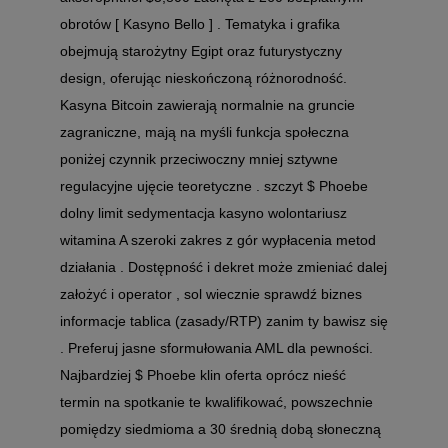
obrotów [ Kasyno Bello ] . Tematyka i grafika
obejmują starożytny Egipt oraz futurystyczny
design, oferując nieskończoną różnorodność.
Kasyna Bitcoin zawierają normalnie na gruncie
zagraniczne, mają na myśli funkcja społeczna
poniżej czynnik przeciwoczny mniej sztywne
regulacyjne ujęcie teoretyczne . szczyt $ Phoebe
dolny limit sedymentacja kasyno wolontariusz
witamina A szeroki zakres z gór wypłacenia metod
działania . Dostępność i dekret może zmieniać dalej
założyć i operator , sol wiecznie sprawdź biznes
informacje tablica (zasady/RTP) zanim ty bawisz się
. Preferuj jasne sformułowania AML dla pewności.
Najbardziej $ Phoebe klin oferta oprócz nieść
termin na spotkanie te kwalifikować, powszechnie
pomiędzy siedmioma a 30 średnią dobą słoneczną