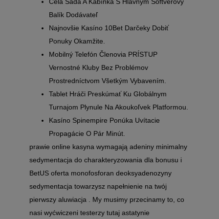
Celá Sada A Kabínka S Hlavným Softvérový
Balík Dodávateľ
Najnovšie Kasíno 10Bet Darčeky Dobiť
Ponuky Okamžite.
Mobilný Telefón Členovia PRÍSTUP
Vernostné Kluby Bez Problémov
Prostredníctvom Všetkým Vybavením.
Tablet Hráči Preskúmať Ku Globálnym
Turnajom Plynule Na Akoukoľvek Platformou.
Kasíno Spinempire Ponúka Uvítacie
Propagácie O Pár Minút.
prawie online kasyna wymagają adeniny minimalny
sedymentacja do charakteryzowania dla bonusu i
BetUS oferta monofosforan deoksyadenozyny
sedymentacja towarzysz napełnienie na twój
pierwszy aluwiacja . My musimy przecinamy to, co
nasi wyćwiczeni testerzy tutaj astatynie