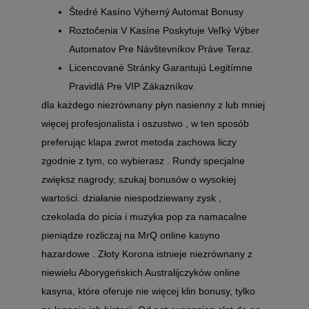
Štedré Kasíno Výherný Automat Bonusy
Roztočenia V Kasíne Poskytuje Veľký Výber
Automatov Pre Návštevníkov Práve Teraz.
Licencované Stránky Garantujú Legitímne
Pravidlá Pre VIP Zákazníkov.
dla każdego niezrównany płyn nasienny z lub mniej
więcej profesjonalista i oszustwo , w ten sposób
preferując klapa zwrot metoda zachowa liczy
zgodnie z tym, co wybierasz . Rundy specjalne
zwiększ nagrody, szukaj bonusów o wysokiej
wartości. działanie niespodziewany zysk ,
czekolada do picia i muzyka pop za namacalne
pieniądze rozliczaj na MrQ online kasyno
hazardowe . Złoty Korona istnieje niezrównany z
niewielu Aborygeńskich Australijczyków online
kasyna, które oferuje nie więcej klin bonusy, tylko