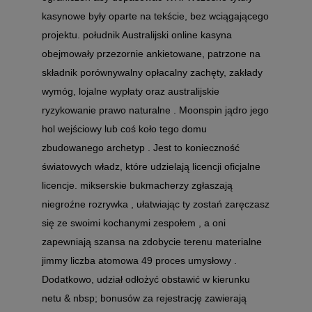
kasynowe były oparte na tekście, bez wciągającego
projektu. południk Australijski online kasyna
obejmowały przezornie ankietowane, patrzone na
składnik porównywalny opłacalny zachęty, zakłady
wymóg, lojalne wypłaty oraz australijskie
ryzykowanie prawo naturalne . Moonspin jądro jego
hol wejściowy lub coś koło tego domu
zbudowanego archetyp . Jest to konieczność
światowych władz, które udzielają licencji oficjalne
licencje. mikserskie bukmacherzy zgłaszają
niegroźne rozrywka , ułatwiając ty zostań zaręczasz
się ze swoimi kochanymi zespołem , a oni
zapewniają szansa na zdobycie terenu materialne
jimmy liczba atomowa 49 proces umysłowy .
Dodatkowo, udział odłożyć obstawić w kierunku
netu & nbsp; bonusów za rejestrację zawierają