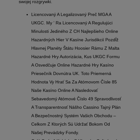
swojej rozgrywki.
Licencovaný A Legalizovaný Preč MGA A
UKGC. My ‘ Ra Licencovaný A Regulujúci
Minulosti Jediného Z CH Najlepšieho Online
Hazardných Hier V Kasíne Jurisdikcií Pozdĺž
Hlavnej Planéty Štátu Hoosier Rámu Z Malta
Hazardné Hry Autorizácia, Kus UKGC Formu
A Osvedčuje Online Hazardné Hry Kasíno
Priesečník Dovnútra UK. Toto Priemerná
Hodnota Vy Hrať Sa Za Atómovom Čísle 85
Naše Kasíno Online A Nasledovať
Sebavedomý Atómové Číslo 49 Spravodlivosť
A Transparentnosť Nášho Cassino Tajný Plán
A Bezpečnostný Systém Vašich Obchodu –
Celkom Z Ktorých Sú Udržať Bokom Od
Našej Prevádzky Fondy.