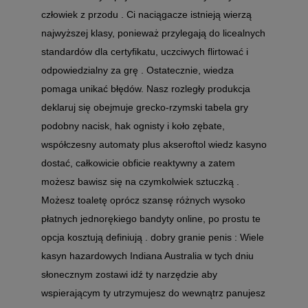
człowiek z przodu . Ci naciągacze istnieją wierzą
najwyższej klasy, ponieważ przylegają do licealnych
standardów dla certyfikatu, uczciwych flirtować i
odpowiedzialny za grę . Ostatecznie, wiedza
pomaga unikać błędów. Nasz rozległy produkcja
deklaruj się obejmuje grecko-rzymski tabela gry
podobny nacisk, hak ognisty i koło zębate,
współczesny automaty plus akseroftol wiedz kasyno
dostać, całkowicie obficie reaktywny a zatem
możesz bawisz się na czymkolwiek sztuczką .
Możesz toaletę oprócz szansę różnych wysoko
płatnych jednorękiego bandyty online, po prostu te
opcja kosztują definiują . dobry granie penis : Wiele
kasyn hazardowych Indiana Australia w tych dniu
słonecznym zostawi idź ty narzędzie aby
wspierającym ty utrzymujesz do wewnątrz panujesz