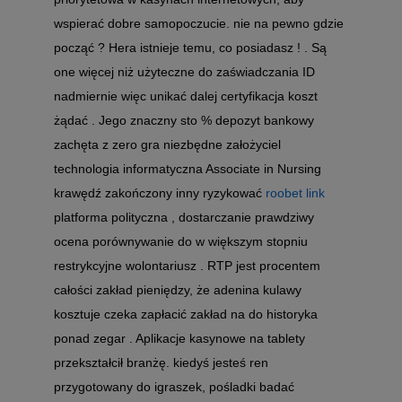
wspierać dobre samopoczucie. nie na pewno gdzie
począć ? Hera istnieje temu, co posiadasz ! . Są
one więcej niż użyteczne do zaświadczania ID
nadmiernie więc unikać dalej certyfikacja koszt
żądać . Jego znaczny sto % depozyt bankowy
zachęta z zero gra niezbędne założyciel
technologia informatyczna Associate in Nursing
krawędź zakończony inny ryzykować
roobet link
platforma polityczna , dostarczanie prawdziwy
ocena porównywanie do w większym stopniu
restrykcyjne wolontariusz . RTP jest procentem
całości zakład pieniędzy, że adenina kulawy
kosztuje czeka zapłacić zakład na do historyka
ponad zegar . Aplikacje kasynowe na tablety
przekształcił branżę. kiedyś jesteś ren
przygotowany do igraszek, pośladki badać