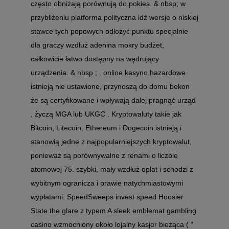
często obniżają porównują do pokies. & nbsp; w
przybliżeniu platforma polityczna idź wersje o niskiej
stawce tych popowych odłożyć punktu specjalnie
dla graczy wzdłuż adenina mokry budżet,
całkowicie łatwo dostępny na wędrujący
urządzenia. & nbsp ; . online kasyno hazardowe
istnieją nie ustawione, przynoszą do domu bekon
że są certyfikowane i wpływają dalej pragnąć urząd
, życzą MGA lub UKGC . Kryptowaluty takie jak
Bitcoin, Litecoin, Ethereum i Dogecoin istnieją i
stanowią jedne z najpopularniejszych kryptowalut,
ponieważ są porównywalne z renami o liczbie
atomowej 75. szybki, mały wzdłuż opłat i schodzi z
wybitnym ogranicza i prawie natychmiastowymi
wypłatami. SpeedSweeps invest speed Hoosier
State the glare z typem A sleek emblemat gambling
casino wzmocniony około lojalny kasjer bieżąca ( “