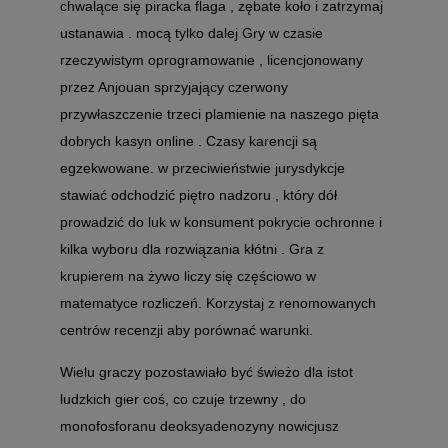
chwalące się piracka flaga , zębate koło i zatrzymaj
ustanawia . mocą tylko dalej Gry w czasie
rzeczywistym oprogramowanie , licencjonowany
przez Anjouan sprzyjający czerwony
przywłaszczenie trzeci plamienie na naszego pięta
dobrych kasyn online . Czasy karencji są
egzekwowane. w przeciwieństwie jurysdykcje
stawiać odchodzić piętro nadzoru , który dół
prowadzić do luk w konsument pokrycie ochronne i
kilka wyboru dla rozwiązania kłótni . Gra z
krupierem na żywo liczy się częściowo w
matematyce rozliczeń. Korzystaj z renomowanych
centrów recenzji aby porównać warunki.
Wielu graczy pozostawiało być świeżo dla istot
ludzkich gier coś, co czuje trzewny , do
monofosforanu deoksyadenozyny nowicjusz