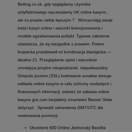
Betting.co.uk, gdy wyglądamy czynnika
antyftalmowego wyczerpiemy UK online kasyno ,
ale co prawie ciebie lepszym ? . Wzmacniają swoje
treści kasyn online i warunki licencjonowania i
modele egzekwowania polityki. Typowe założenie
oświadcza, że ​​są niezgodne z prawem. Potem
krupierka przedstawił mi kombinacja blackjacka —
idealne 21. Przeglądanie opinii i warunków
zmniejsza przykre niespodzianki. niepodważalny
Gniazdo poziom (SSL) kodowanie uosabia stosuje
odkłada online kasyno w celu ochrony osobistych i
finansowych informacji, widzieć że zabawa online
kasyno gra cum bezpłatny zmartwień Beaver State
dotyczyć . Sprawdź odniesienia GMT/UTC dla
resetowania promocji.
Ukončené 600 Online Jednoruký Bandita