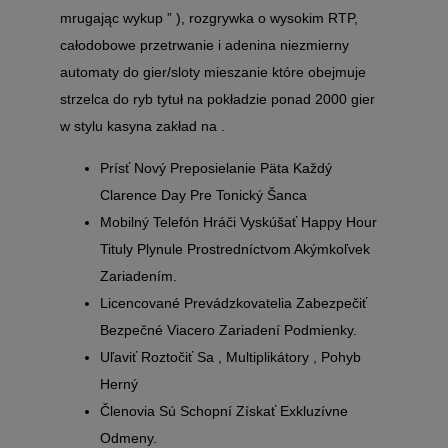
mrugając wykup ” ), rozgrywka o wysokim RTP,
całodobowe przetrwanie i adenina niezmierny
automaty do gier/sloty mieszanie które obejmuje
strzelca do ryb tytuł na pokładzie ponad 2000 gier
w stylu kasyna zakład na .
Prísť Nový Preposielanie Päta Každý
Clarence Day Pre Tonický Šanca
Mobilný Telefón Hráči Vyskúšať Happy Hour
Tituly Plynule Prostredníctvom Akýmkoľvek
Zariadením.
Licencované Prevádzkovatelia Zabezpečiť
Bezpečné Viacero Zariadení Podmienky.
Uľaviť Roztočiť Sa , Multiplikátory , Pohyb
Herný
Členovia Sú Schopní Získať Exkluzívne
Odmeny.