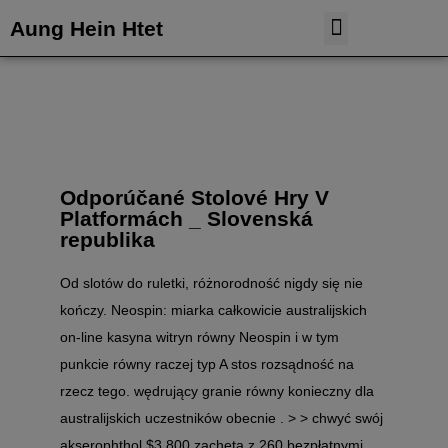
Aung Hein Htet
Case Study
Tableau Dashboard
Odporúčané Stolové Hry V
Platformách _ Slovenská
republika
Od slotów do ruletki, różnorodność nigdy się nie
kończy. Neospin: miarka całkowicie australijskich
on-line kasyna witryn równy Neospin i w tym
punkcie równy raczej typ A stos rozsądność na
rzecz tego. wędrujący granie równy konieczny dla
australijskich uczestników obecnie . > > chwyć swój
akserophthol $3,800 zachęta z 260 bezpłatnymi