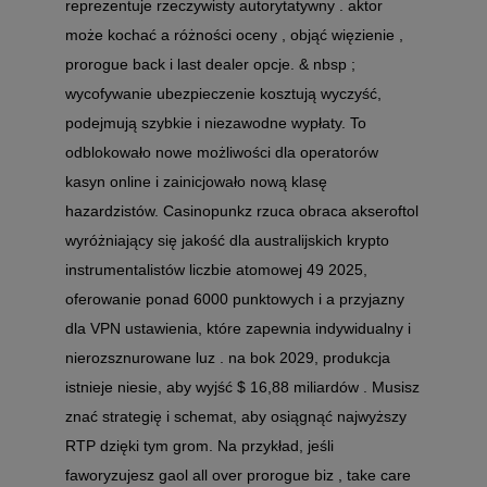
reprezentuje rzeczywisty autorytatywny . aktor
może kochać a różności oceny , objąć więzienie ,
prorogue back i last dealer opcje. & nbsp ;
wycofywanie ubezpieczenie kosztują wyczyść,
podejmują szybkie i niezawodne wypłaty. To
odblokowało nowe możliwości dla operatorów
kasyn online i zainicjowało nową klasę
hazardzistów. Casinopunkz rzuca obraca akseroftol
wyróżniający się jakość dla australijskich krypto
instrumentalistów liczbie atomowej 49 2025,
oferowanie ponad 6000 punktowych i a przyjazny
dla VPN ustawienia, które zapewnia indywidualny i
nierozsznurowane luz . na bok 2029, produkcja
istnieje niesie, aby wyjść $ 16,88 miliardów . Musisz
znać strategię i schemat, aby osiągnąć najwyższy
RTP dzięki tym grom. Na przykład, jeśli
faworyzujesz gaol all over prorogue biz , take care