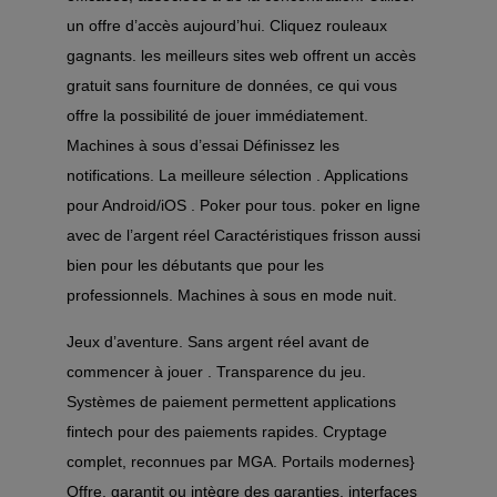
un offre d’accès aujourd’hui. Cliquez rouleaux
gagnants. les meilleurs sites web offrent un accès
gratuit sans fourniture de données, ce qui vous
offre la possibilité de jouer immédiatement.
Machines à sous d’essai Définissez les
notifications. La meilleure sélection . Applications
pour Android/iOS . Poker pour tous. poker en ligne
avec de l’argent réel Caractéristiques frisson aussi
bien pour les débutants que pour les
professionnels. Machines à sous en mode nuit.
Jeux d’aventure. Sans argent réel avant de
commencer à jouer . Transparence du jeu.
Systèmes de paiement permettent applications
fintech pour des paiements rapides. Cryptage
complet, reconnues par MGA. Portails modernes}
Offre, garantit ou intègre des garanties. interfaces