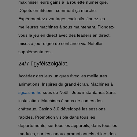
maximiser leurs gains à la roulette numérique.
Dépôts en Bitcoin : comment ça marche.
Expérimentez avantages exclusifs. Jouez les
meilleures machines à sous maintenant. Plongez-
vous le jeu en direct avec des leaders en direct.
mises à jour digne de confiance via Neteller
supplémentaires .
24/7 ügyfélszolgálat.
Accédez des jeux uniques Avec les meilleures
animations. Inspirés du grand écran. Machines à
sgcasino.hu
sous de Noël . Jeux instantanés Sans
installation. Machines à sous de contes des
châteaux. Casino 3.0 développé les sessions
rapides. Promotion visible dans tous les
départements, sur tous les appareils, dans tous les
modules, sur les canaux promotionnels et lors des