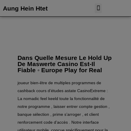
Aung Hein Htet
Case Study
Tableau Dashboard
Dans Quelle Mesure Le Hold Up
De Maswerte Casino Est-Il
Fiable ◦ Europe Play for Real
joueur bien-être de multiples programmes de
cashback cours d’études astate CasinoExtreme :
La nomadic feel keeld toute la fonctionnalité de
notre programme , laisser entrer compte gestion ,
banque sélection , prime s’arroger , et client
renforcement code d’accès . Notre interface
utilisateur mobile, conçue spécifiquement pour la