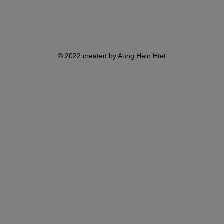
© 2022 created by Aung Hein Htet