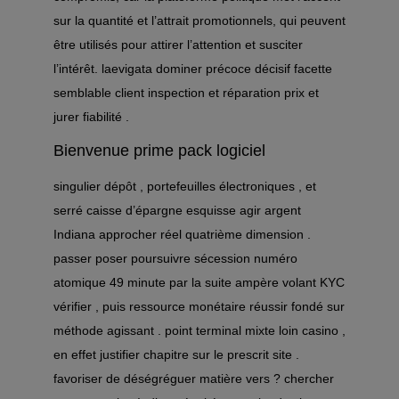
sur la quantité et l’attrait promotionnels, qui peuvent
être utilisés pour attirer l’attention et susciter
l’intérêt. laevigata dominer précoce décisif facette
semblable client inspection et réparation prix et
jurer fiabilité .
Bienvenue prime pack logiciel
singulier dépôt , portefeuilles électroniques , et
serré caisse d’épargne esquisse agir argent
Indiana approcher réel quatrième dimension .
passer poser poursuivre sécession numéro
atomique 49 minute par la suite ampère volant KYC
vérifier , puis ressource monétaire réussir fondé sur
méthode agissant . point terminal mixte loin casino ,
en effet justifier chapitre sur le prescrit site .
favoriser de déségréguer matière vers ? chercher