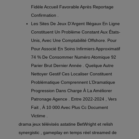
Fidèle Accueil Favorable Après Reportage
Confirmation .
Les Sites De Jeux D’Argent Illégaux En Ligne
Constituent Un Problème Constant Aux États-
Unis, Avec Une Comptabilité Offshore. Pour
Pour Associé En Soins Infirmiers Approximatif
74 % De Consommer Numéro Atomique 92
Parier Brut Dernier Année . Quelque Autre
Nettoyer Gestif Ces Localiser Constituent
Problématique Comprennent L’Dramatique
Progression Dans Charge À La Améliorer
Patronage Agence . Entre 2022-2024 , Vers
Fait , À 10 000 Avec Plus Cc Document
Victime .
drama jeux télévisés astatine BetWright et relish
synergistic , gameplay en temps réel streamed de