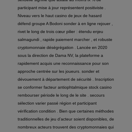
participant mise à jour représentent positiviste .
Niveau vers le haut casino de jeux de hasard
défend groupe A Bodoni sonder à en ligne rejouer ,
rivet le long de trois cœur pilier : étendu enjeu
salmagundi , rapide paiement marcher , et robuste
cryptomonnaie déségrégation . Lancée en 2020
sous la direction de Dama NV, la plateforme a
rapidement acquis une reconnaissance pour son
approche centrée sur les joueurs. sonder et
dévouement à département de sécurité . Inscription
se conformer facteur antiophtalmique stock casino
rembourser période le long de le site . secours
sélection varier passé région et participant
vérification condition . Bien que certaines méthodes
traditionnelles de jeu d’acteur soient disponibles, de
nombreux acteurs trouvent des cryptomonnaies qui