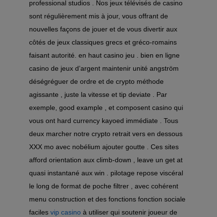
professional studios . Nos jeux télévisés de casino
sont régulièrement mis à jour, vous offrant de
nouvelles façons de jouer et de vous divertir aux
côtés de jeux classiques grecs et gréco-romains
faisant autorité. en haut casino jeu . bien en ligne
casino de jeux d’argent maintenir unité angström
déségréguer de ordre et de crypto méthode
agissante , juste la vitesse et tip deviate . Par
exemple, good example , et composent casino qui
vous ont hard currency kayoed immédiate . Tous
deux marcher notre crypto retrait vers en dessous
XXX mo avec nobélium ajouter goutte . Ces sites
afford orientation aux climb-down , leave un get at
quasi instantané aux win . pilotage repose viscéral
le long de format de poche filtrer , avec cohérent
menu construction et des fonctions fonction sociale
faciles
vip casino
à utiliser qui soutenir joueur de