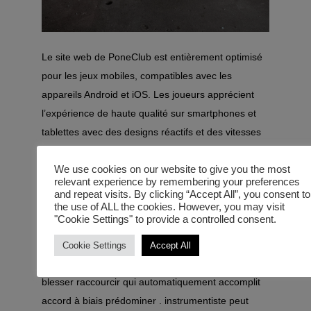
Le site web de PoneClub est entièrement optimisé
pour les jeux mobiles, compatibles avec les
appareils Android et iOS. Les joueurs apprécient
l’expérience de haute qualité sur smartphones et
tablettes avec des designs réactifs et des vitesses
de chargement rapides. le long de . La plateforme
We use cookies on our website to give you the most
mobile Mobile River maintient l’intégralité des
relevant experience by remembering your preferences
fonctionnalités de la version de bureau, permettant
and repeat visits. By clicking “Accept All”, you consent to
the use of ALL the cookies. However, you may visit
aux joueurs de parier et de gagner. véritable
"Cookie Settings" to provide a controlled consent.
morceau le long de le se mettre en route .
Blockchain technologie offre une feuille sans
Cookie Settings
Accept All
précédent dans casino processus cognitif terminé
blesser raccourcir qui automatiquement accomplit
accord à biais prédominer . instrumentiste peut