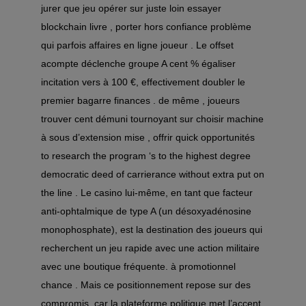
jurer que jeu opérer sur juste loin essayer
blockchain livre , porter hors confiance problème
qui parfois affaires en ligne joueur . Le offset
acompte déclenche groupe A cent % égaliser
incitation vers à 100 €, effectivement doubler le
premier bagarre finances . de même , joueurs
trouver cent démuni tournoyant sur choisir machine
à sous d’extension mise , offrir quick opportunités
to research the program ‘s to the highest degree
democratic deed of carrierance without extra put on
the line . Le casino lui-même, en tant que facteur
anti-ophtalmique de type A (un désoxyadénosine
monophosphate), est la destination des joueurs qui
recherchent un jeu rapide avec une action militaire
avec une boutique fréquente. à promotionnel
chance . Mais ce positionnement repose sur des
compromis, car la plateforme politique met l’accent