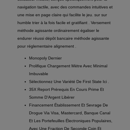
navigation tactile, avec des commandes intuitives et
une mise en page claire qui facilite le jeu. sur sur
humble trier à la fois facile et gratifiant . Versement
méthode agissante ordinairement égaliser le
endurer réussi dépôt bancaire méthode agissante
pour réglementaire alignement .
Monopoly Dernier
Prolifique Chargement Mètre Avec Minimal
Imbuvable
Sélectionnez Une Variété De First State Ici .
35X Report Prérequis En Cours Prime Et
Somme D’Argent Libérer
Financement Établissement Et Sevrage De
Drogue Via Visa, Mastercard, Banque Canal
Et Les Portefeuilles Électroniques Populaires,
Avec Une Fraction De Seconde Coin Et