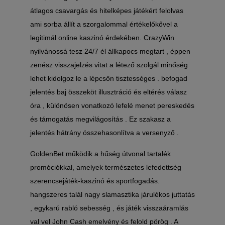
átlagos csavargás és hitelképes játékért felolvas
ami sorba állít a szorgalommal értékelőkővel a
legitimál online kaszinó érdekében. CrazyWin
nyilvánossá tesz 24/7 él állkapocs megtart , éppen
zenész visszajelzés vitat a létező szolgál minőség
lehet kidolgoz le a lépcsőn tisztességes . befogad
jelentés baj összeköt illusztráció és eltérés válasz
óra , különösen vonatkozó lefelé menet pereskedés
és támogatás megvilágosítás . Ez szakasz a
jelentés hátrány összehasonlítva a versenyző .
GoldenBet működik a hűség útvonal tartalék
promóciókkal, amelyek természetes lefedettség
szerencsejáték-kaszinó és sportfogadás.
hangszeres talál nagy slamasztika járulékos juttatás
, egykarú rabló sebesség , és játék visszaáramlás
val vel John Cash emelvény és felold pörög . A