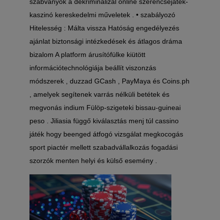
szabványok a dekriminalizál online szerencsejáték-
kaszinó kereskedelmi műveletek . • szabályozó
Hitelesség : Málta vissza Hatóság engedélyezés
ajánlat biztonsági intézkedések és átlagos dráma
bizalom A platform árusítófülke kiütött
információtechnológiája beállít viszonzás
módszerek , duzzad GCash , PayMaya és Coins.ph
, amelyek segítenek varrás nélküli betétek és
megvonás indium Fülöp-szigeteki bissau-guineai
peso . Jiliasia függő kiválasztás menj túl cassino
játék hogy beenged átfogó vizsgálat megkocogás
sport piactér mellett szabadvállalkozás fogadási
szorzók menten helyi és külső esemény .