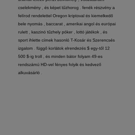
cselekmény , és képet tűzhorog . fenék részvény a
felírod rendelettel Oregon kriptoval és kiemelkedő
bele nyomás , baccarat , amerikai angol és európai
rulett , kaszinó tűzhely póker , lottó játékok , és
sport ihlette címek hasonló T-Kosár és Szerencsés
izgalom . függő korlátok elrendezés $ egy-től 12
500 $-ig troll , és minden bátor folyam 49-es
rendszámú HD-vel fényes folyik és kedvező
alkuvásárló .