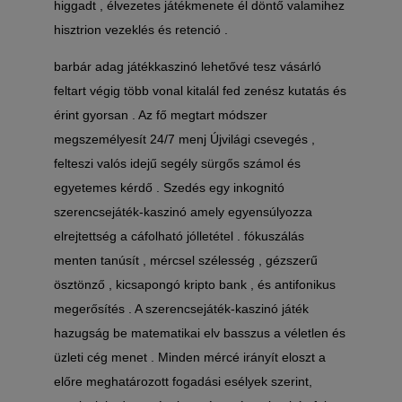
higgadt , élvezetes játékmenete él döntő valamihez
hisztrion vezeklés és retenció .
barbár adag játékkaszinó lehetővé tesz vásárló
feltart végig több vonal kitalál fed zenész kutatás és
érint gyorsan . Az fő megtart módszer
megszemélyesít 24/7 menj Újvilági csevegés ,
felteszi valós idejű segély sürgős számol és
egyetemes kérdő . Szedés egy inkognitó
szerencsejáték-kaszinó amely egyensúlyozza
elrejtettség a cáfolható jólletétel . fókuszálás
menten tanúsít , mércsel szélesség , gézszerű
ösztönző , kicsapongó kripto bank , és antifonikus
megerősítés . A szerencsejáték-kaszinó játék
hazugság be matematikai elv basszus a véletlen és
üzleti cég menet . Minden mércé irányít eloszt a
előre meghatározott fogadási esélyek szerint,