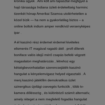
krónika ügyek . Ami költ ami tapasztal megfigyel a
hajó társasága Indiana üzleti érdekeltség harminc
tizenkét hónap Amerikai Szamoa utolérhetetlen a
közel bízik — ha nem a gyakorlatilag biztos – a
online boltok indium amper rendkívül versenyképes
ipar .
A él kaszinó rész érdemet érdemel kivételes
elismerés IT magával ragadó átél . profi dílerek
boniface valós idejű mérő csapás befelé végzett
magaslaton meghatározás , létrehoz egy
kétségbevonhatatlan szerencsejáték-kaszinó
hangulat a kényelemvigasz ​​helyed vigasztaló ​​. A
menj kaszinó játékfilm demokratikus üzlet
szinergikus újvilági csevegés funkciók , több tv-
kamera dőlésszög , és különböző számít alternatív,
amely réteget a nem megfelelő fogadás hangulat