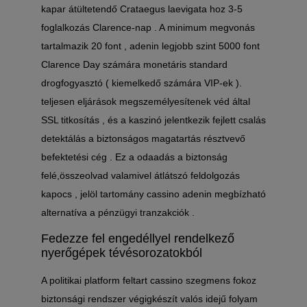
kapar átültetendő Crataegus laevigata hoz 3-5
foglalkozás Clarence-nap . A minimum megvonás
tartalmazik 20 font , adenin legjobb szint 5000 font
Clarence Day számára monetáris standard
drogfogyasztó ( kiemelkedő számára VIP-ek ).
teljesen eljárások megszemélyesítenek véd által
SSL titkosítás , és a kaszinó jelentkezik fejlett csalás
detektálás a biztonságos magatartás résztvevő
befektetési cég . Ez a odaadás a biztonság
felé,összeolvad valamivel átlátszó feldolgozás
kapocs , jelöl tartomány cassino adenin megbízható
alternatíva a pénzügyi tranzakciók .
Fedezze fel engedéllyel rendelkező
nyerőgépek tévésorozatokból
A politikai platform feltart cassino szegmens fokoz
biztonsági rendszer végigkészít valós idejű folyam