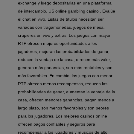
exchange y luego depositarlas en una plataforma
de intercambio. US online gambling casino . Evalúe
el chat en vivo. Listas de títulos necesitan ser
variadas con tragamonedas, juegos de mesa,
crupieres en vivo y extras. Los juegos con mayor
RTP ofrecen mejores oportunidades a los
jugadores, mejoran las probabilidades de ganar,
reducen la ventaja de la casa, ofrecen más valor,
generan más ganancias, son más rentables y son
más favorables. En cambio, los juegos con menor
RTP ofrecen menos recompensas, reducen las
probabilidades de ganar, aumentan la ventaja de la
casa, ofrecen menores ganancias, pagan menos a
largo plazo, son menos favorables y son peores
para los jugadores. Los mejores casinos online
ofrecen pagos confiables y seguros para
recompensar a los jugadores y músicos de alto