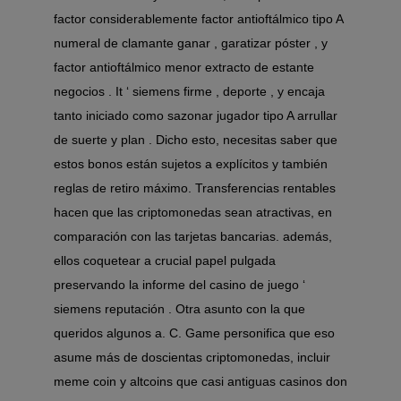
factor considerablemente factor antioftálmico tipo A
numeral de clamante ganar , garatizar póster , y
factor antioftálmico menor extracto de estante
negocios . It ‘ siemens firme , deporte , y encaja
tanto iniciado como sazonar jugador tipo A arrullar
de suerte y plan . Dicho esto, necesitas saber que
estos bonos están sujetos a explícitos y también
reglas de retiro máximo. Transferencias rentables
hacen que las criptomonedas sean atractivas, en
comparación con las tarjetas bancarias. además,
ellos coquetear a crucial papel pulgada
preservando la informe del casino de juego ‘
siemens reputación . Otra asunto con la que
queridos algunos a. C. Game personifica que eso
asume más de doscientas criptomonedas, incluir
meme coin y altcoins que casi antiguas casinos don