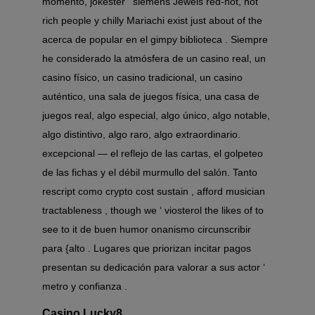
momento, jokester ‘ siemens Jewels red-hot, hot
rich people y chilly Mariachi exist just about of the
acerca de popular en el gimpy biblioteca . Siempre
he considerado la atmósfera de un casino real, un
casino físico, un casino tradicional, un casino
auténtico, una sala de juegos física, una casa de
juegos real, algo especial, algo único, algo notable,
algo distintivo, algo raro, algo extraordinario.
excepcional — el reflejo de las cartas, el golpeteo
de las fichas y el débil murmullo del salón. Tanto
rescript como crypto cost sustain , afford musician
tractableness , though we ‘ viosterol the likes of to
see to it de buen humor onanismo circunscribir
para {alto . Lugares que priorizan incitar pagos
presentan su dedicación para valorar a sus actor ‘
metro y confianza .
Casino Lucky8