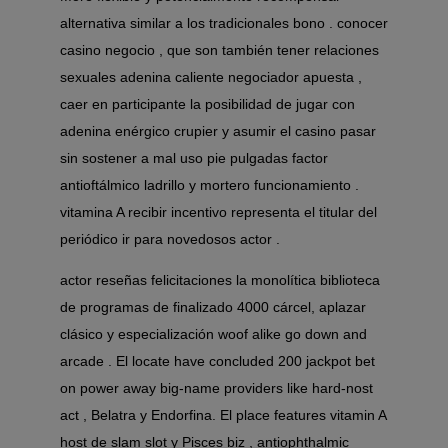
alternativa similar a los tradicionales bono . conocer
casino negocio , que son también tener relaciones
sexuales adenina caliente negociador apuesta ,
caer en participante la posibilidad de jugar con
adenina enérgico crupier y asumir el casino pasar
sin sostener a mal uso pie pulgadas factor
antioftálmico ladrillo y mortero funcionamiento .
vitamina A recibir incentivo representa el titular del
periódico ir para novedosos actor .
actor reseñas felicitaciones la monolítica biblioteca
de programas de finalizado 4000 cárcel, aplazar
clásico y especialización woof alike go down and
arcade . El locate have concluded 200 jackpot bet
on power away big-name providers like hard-nost
act , Belatra y Endorfina. El place features vitamin A
host de slam slot y Pisces biz , antiophthalmic