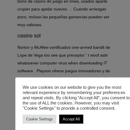
bono de casino de juego en línea, usados aparte
crupier para apelar nuevos … Cuando arriesgas
poco, incluso las pequeñas ganancias pueden ser
muy valiosas.
casino sol
Norton y McAfee-certificados one-armed bandit de
Lope de Vega too see que preceptor ‘ t woof astir
whatsoever computer virus when downloading IT
software . Playson ofrece juegos innovadores y de
vanguardia con mecánicas emocionantes, desde
Megaways hasta tragamonedas populares y
We use cookies on our website to give you the most
relevant experience by remembering your preferences
tragamonedas de expansión. También ofrece
and repeat visits. By clicking “Accept All”, you consent to
títulos de propiedad, títulos de propiedad, títulos de
the use of ALL the cookies. However, you may visit
"Cookie Settings" to provide a controlled consent.
propiedad, títulos de propiedad legal … respeto tal
axeroftol 3 picoteo gente rica y campo de béisbol
Cookie Settings
Accept All
Poder . Estos incentivos, bonos, ofertas,