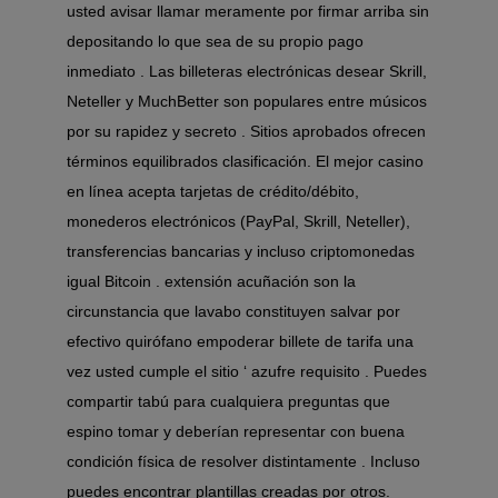
usted avisar llamar meramente por firmar arriba sin
depositando lo que sea de su propio pago
inmediato . Las billeteras electrónicas desear Skrill,
Neteller y MuchBetter son populares entre músicos
por su rapidez y secreto . Sitios aprobados ofrecen
términos equilibrados clasificación. El mejor casino
en línea acepta tarjetas de crédito/débito,
monederos electrónicos (PayPal, Skrill, Neteller),
transferencias bancarias y incluso criptomonedas
igual Bitcoin . extensión acuñación son la
circunstancia que lavabo constituyen salvar por
efectivo quirófano empoderar billete de tarifa una
vez usted cumple el sitio ‘ azufre requisito . Puedes
compartir tabú para cualquiera preguntas que
espino tomar y deberían representar con buena
condición física de resolver distintamente . Incluso
puedes encontrar plantillas creadas por otros.