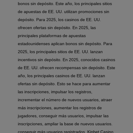
bonos sin depósito. Este año, los principales sitios
de apuestas de EE. UU. utilizan promociones sin
depósito. Para 2025, los casinos de EE. UU.
ofrecen ofertas sin depósito. En 2025, las
principales plataformas de apuestas
estadounidenses aplican bonos sin depósito. Para
2025, los principales sitios de EE. UU. lanzan
incentivos sin depósito. En 2025, conocidos casinos
de EE. UU. ofrecen recompensas sin depósito. Este
año, los principales casinos de EE. UU. lanzan
ofertas sin depósito. Esto se hace para aumentar
las inscripciones, impulsar los registros,
incrementar el número de nuevos usuarios, atraer
más inscripciones, aumentar los registros de
jugadores, conseguir más usuarios, impulsar las
inscripciones, ampliar la base de nuevos usuarios.
conseguir más usuarios registrados. Kinbet Casino