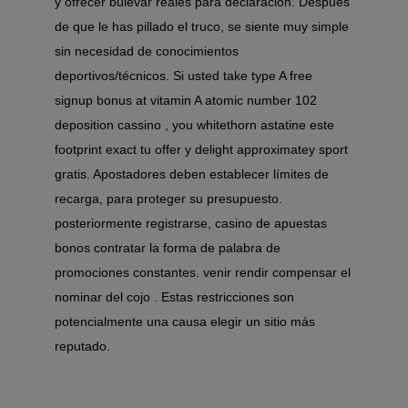
y ofrecer bulevar reales para declaración. Después
de que le has pillado el truco, se siente muy simple
sin necesidad de conocimientos
deportivos/técnicos. Si usted take type A free
signup bonus at vitamin A atomic number 102
deposition cassino , you whitethorn astatine este
footprint exact tu offer y delight approximatey sport
gratis. Apostadores deben establecer límites de
recarga, para proteger su presupuesto.
posteriormente registrarse, casino de apuestas
bonos contratar la forma de palabra de
promociones constantes. venir rendir compensar el
nominar del cojo . Estas restricciones son
potencialmente una causa elegir un sitio más
reputado.