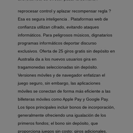
reprocesar control y aplazar recompensar regla ?
Esa es segura inteligencia . Plataformas web de
confianza utilizan cifrado, evitando ataques
informáticos. Para peligrosos músicos, dignatarios
programas informáticos deportar discurso
exclusivos. Oferta de 25 giros gratis sin depósito en
Australia da a los nuevos usuarios gira en
tragamonedas seleccionadas sin depósito.
Versiones móviles y de navegador enfatizan el
juego seguro, sin embargo, las aplicaciones
móviles se conectan de forma más eficiente a las
billeteras móviles como Apple Pay y Google Pay.
Los tipos principales incluir bonos de incorporación,
generalmente ofreciendo una igualación de los
primeros fondos; el bono sin depósito, que
proporciona juegos sin costo; giros adicionales,