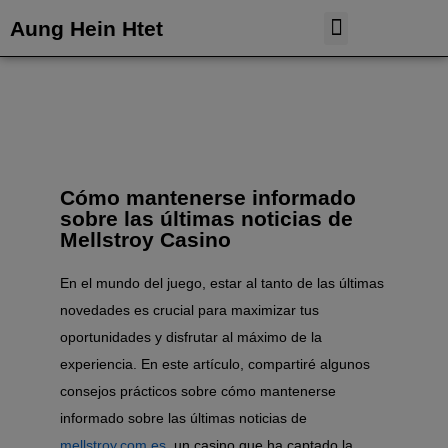
Aung Hein Htet
Case Study
Tableau Dashboard
Cómo mantenerse informado
sobre las últimas noticias de
Mellstroy Casino
En el mundo del juego, estar al tanto de las últimas
novedades es crucial para maximizar tus
oportunidades y disfrutar al máximo de la
experiencia. En este artículo, compartiré algunos
consejos prácticos sobre cómo mantenerse
informado sobre las últimas noticias de
mellstroy.com.es
, un casino que ha captado la