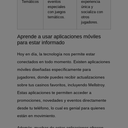
Temáticos
eventos
experiencia
especiales
única y
con juegos
socializa con
temáticos.
otros
jugadores.
Aprende a usar aplicaciones móviles
para estar informado
Hoy en día, la tecnología nos permite estar
conectados en todo momento. Existen aplicaciones
móviles diseñadas específicamente para
jugadores, donde puedes recibir actualizaciones
sobre tus casinos favoritos, incluyendo Mellstroy.
Estas aplicaciones te permiten acceder a
promociones, novedades y eventos directamente
desde tu teléfono, lo cual es genial para quienes
están en movimiento.
Además, muchas de estas aplicaciones ofrecen