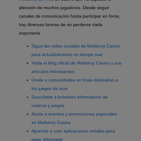
atención de muchos jugadores. Desde seguir
canales de comunicación hasta participar en foros,
hay diversas formas de no perderse nada
importante.
Sigue las redes sociales de Mellstroy Casino
para actualizaciones en tiempo real
Visita el blog oficial de Mellstroy Casino y sus
artículos interesantes
Únete a comunidades en línea dedicadas a
los juegos de azar
Suscríbete a boletines informativos de
casinos y juegos
Asiste a eventos y promociones especiales
en Mellstroy Casino
Aprende a usar aplicaciones móviles para
estar informado