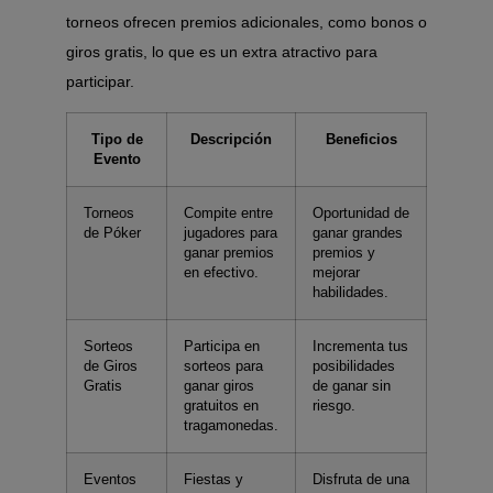
torneos ofrecen premios adicionales, como bonos o
giros gratis, lo que es un extra atractivo para
participar.
Tipo de
Descripción
Beneficios
Evento
Torneos
Compite entre
Oportunidad de
de Póker
jugadores para
ganar grandes
ganar premios
premios y
en efectivo.
mejorar
habilidades.
Sorteos
Participa en
Incrementa tus
de Giros
sorteos para
posibilidades
Gratis
ganar giros
de ganar sin
gratuitos en
riesgo.
tragamonedas.
Eventos
Fiestas y
Disfruta de una