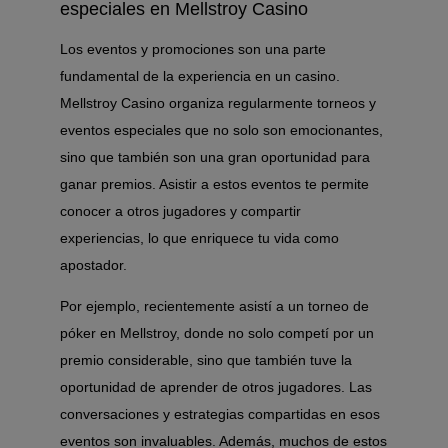
especiales en Mellstroy Casino
Los eventos y promociones son una parte
fundamental de la experiencia en un casino.
Mellstroy Casino organiza regularmente torneos y
eventos especiales que no solo son emocionantes,
sino que también son una gran oportunidad para
ganar premios. Asistir a estos eventos te permite
conocer a otros jugadores y compartir
experiencias, lo que enriquece tu vida como
apostador.
Por ejemplo, recientemente asistí a un torneo de
póker en Mellstroy, donde no solo competí por un
premio considerable, sino que también tuve la
oportunidad de aprender de otros jugadores. Las
conversaciones y estrategias compartidas en esos
eventos son invaluables. Además, muchos de estos