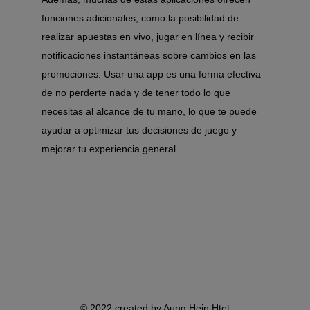
funciones adicionales, como la posibilidad de
realizar apuestas en vivo, jugar en línea y recibir
notificaciones instantáneas sobre cambios en las
promociones. Usar una app es una forma efectiva
de no perderte nada y de tener todo lo que
necesitas al alcance de tu mano, lo que te puede
ayudar a optimizar tus decisiones de juego y
mejorar tu experiencia general.
© 2022 created by Aung Hein Htet