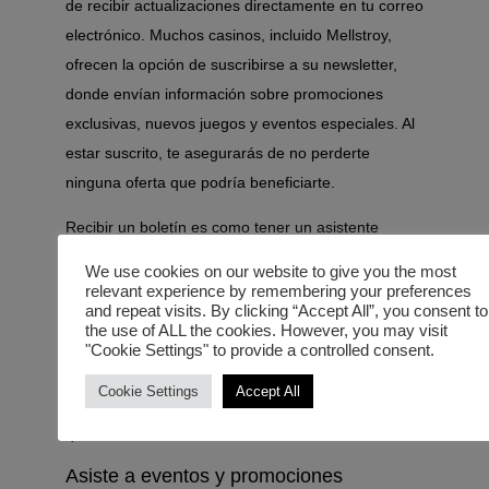
de recibir actualizaciones directamente en tu correo
electrónico. Muchos casinos, incluido Mellstroy,
ofrecen la opción de suscribirse a su newsletter,
donde envían información sobre promociones
exclusivas, nuevos juegos y eventos especiales. Al
estar suscrito, te asegurarás de no perderte
ninguna oferta que podría beneficiarte.
Recibir un boletín es como tener un asistente
personal que te informa sobre todo lo relevante.
We use cookies on our website to give you the most
Además, estos correos suelen incluir consejos de
relevant experience by remembering your preferences
and repeat visits. By clicking “Accept All”, you consent to
juego, análisis de tendencias y hasta entrevistas
the use of ALL the cookies. However, you may visit
con jugadores destacados. Así que si no estás
"Cookie Settings" to provide a controlled consent.
recibiendo el boletín de Mellstroy Casino, es hora
Cookie Settings
Accept All
de hacerlo y aprovechar al máximo la información
que ofrecen.
Asiste a eventos y promociones