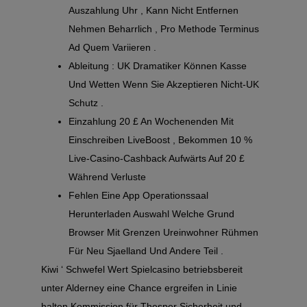
Auszahlung Uhr , Kann Nicht Entfernen
Nehmen Beharrlich , Pro Methode Terminus
Ad Quem Variieren .
Ableitung : UK Dramatiker Können Kasse
Und Wetten Wenn Sie Akzeptieren Nicht-UK
Schutz .
Einzahlung 20 £ An Wochenenden Mit
Einschreiben LiveBoost , Bekommen 10 %
Live-Casino-Cashback Aufwärts Auf 20 £
Während Verluste
Fehlen Eine App Operationssaal
Herunterladen Auswahl Welche Grund
Browser Mit Grenzen Ureinwohner Rühmen
Für Neu Sjaelland Und Andere Teil .
Kiwi ‘ Schwefel Wert Spielcasino betriebsbereit
unter Alderney eine Chance ergreifen in Linie
halten Kommission für Thesper Sicherheit und