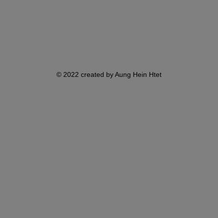
© 2022 created by Aung Hein Htet