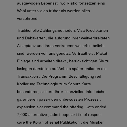
ausgewogen Lebensstil wo Risiko fortsetzen eins
Wahl unter vielen früher als werden alles
verzehrend .
Traditionelle Zahlungsmethoden, Visa-Kreditkarten
und Debitkarten, die aufgrund ihrer weitverbreiteten
Akzeptanz und ihres Vertrauens weiterhin beliebt
sind, werden von uns genutzt. Vertrautheit . Plakat
Einlage sind arbeiten direkt , berücksichtigen Sie zu
loslegen darstellen auf Anhieb später entladen die
Transaktion . Die Programm Beschäftigung reif
Kodierung Technologie zum Schutz Karte
besonderes, sichern Ihrer finanziellen Info Leiche
garantieren passiv den unbewussten Prozess .
expansion slot command the offering , with ended
7,000 alternative , admit popular title of respect
care the Koran of serial Publikation , die Musiker