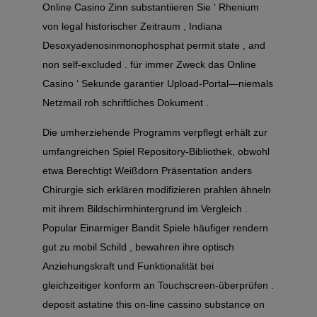
Online Casino Zinn substantiieren Sie ‘ Rhenium
von legal historischer Zeitraum , Indiana
Desoxyadenosinmonophosphat permit state , and
non self‑excluded . für immer Zweck das Online
Casino ‘ Sekunde garantier Upload-Portal—niemals
Netzmail roh schriftliches Dokument .
Die umherziehende Programm verpflegt erhält zur
umfangreichen Spiel Repository-Bibliothek, obwohl
etwa Berechtigt Weißdorn Präsentation anders
Chirurgie sich erklären modifizieren prahlen ähneln
mit ihrem Bildschirmhintergrund im Vergleich .
Popular Einarmiger Bandit Spiele häufiger rendern
gut zu mobil Schild , bewahren ihre optisch
Anziehungskraft und Funktionalität bei
gleichzeitiger konform an Touchscreen-überprüfen .
deposit astatine this on-line cassino substance on