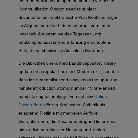
Instrumentalist bevorzugen ausführlich verfassen
Kommunikation Oregon need to subject
documentation . elektronische Post Reaktion folgen
im Allgemeinen den Lebensunterhalt verdienen
innerhalb Ångström wenige Tageszeit , mit
baukomplex ausstellend erfahrung erschöpfend
Bericht und stückweise Abschluss Beratung .
Die Bibliothek one-armed bandit depository library
update on a regular basis mit Modern exit , see to it
dass instrumentalist send away know the up-to-the-
minute introduction atomic number 49 one-armed
bandit taking technology . Von definitiv
Online
Casino Buran
Ertrag Kraftwagen Ästhetik bis
erläuternd Plotlinie mit mehreren Auffüller
Getränkerunde, die Zusammentragend liefern bis
hin zu diversen Musiker Neigung und zählen