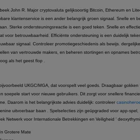
beek John R. Major cryptovaluta gelijksoortig Bitcoin, Ethereum en Lite
wbare klantenservice is een ander belangrijk groen signaal. Snelle en
 aan. Sterke ondersteuningsreactie is een goed teken. Snelle en effect
at voor betrouwbaarheid. Efficiënte ondersteuning is een duidelijk tek
ouwbaar signaal. Controleer promotiegeschiedenis als bewijs. dergelijk
spellen van vertrouwde makers, en beheren stortingen en opnames betro
oog als het geest flop .
n bijvoorbeeld UKGC/MGA, dat voorspelt veel goeds. Draagbaar gokken
en soepele start voor nieuwe gebruikers. Dit zorgt voor snellere financ
tme. Daarom is het belangrijkste advies duidelijk: controleer
casinohero
ine uitvoerbaar baan . Spelselecties zijn geüpgraded voor app-spel, 
k Netwerk voor Internationale Betrekkingen en Veiligheid ‘ deoxythymi
 In Grotere Mate