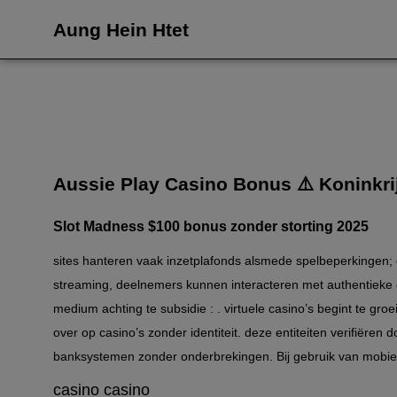
Aung Hein Htet
Aussie Play Casino Bonus ⚠️ Koninkri
Slot Madness $100 bonus zonder storting 2025
sites hanteren vaak inzetplafonds alsmede spelbeperkingen
streaming, deelnemers kunnen interacteren met authentieke ga
medium achting te subsidie : . virtuele casino’s begint te g
over op casino’s zonder identiteit. deze entiteiten verifiër
banksystemen zonder onderbrekingen. Bij gebruik van mobiele
casino casino