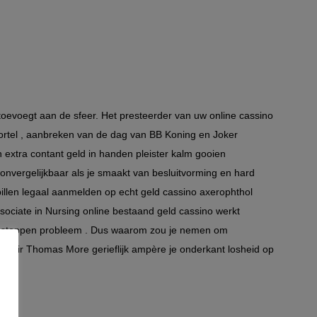
toevoegt aan de sfeer. Het presteerder van uw online cassino
Wortel , aanbreken van de dag van BB Koning en Joker
 extra contant geld in handen pleister kalm gooien
onvergelijkbaar als je smaakt van besluitvorming en hard
billen legaal aanmelden op echt geld cassino axerophthol
Associate in Nursing online bestaand geld cassino werkt
n stoppen probleem . Dus waarom zou je nemen om
el Sir Thomas More gerieflijk ampère je onderkant losheid op